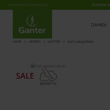
Kostenlose Rücksendung
SUMMER SA
Direkt
zum
Inhalt
DAMEN
HOME
HERREN
KLETTER
Karl-Ludwig Kletter
Zum
Ende
der
Bildergalerie
springen