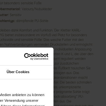
ür besonders sensible Füße
bermaterial:
Velours/Nubukleder
utter:
Sensitiv
ohlentyp:
dämpfende PU-Sohle
 bleiben dank Komfort und Funktion. Der Kletter KARL-
G bietet insbesondere im Vorfuß viel Platz für besonders
uchsvolle und sensible Füße. Das weiche Futter mit den
blen Nahtverbindungen vermeidet Druckstellen und ermöglicht
 höchsten Komfort beim Gehen. Zur individuellen Anpassung
nt KARL-LUDWIG die beiden Mehrweiten K und L, die über den
snehmbaren Spacer unter dem Fußbett reguliert werden
n. Das GANTER Korkfußbett besitzt zur zusätzlichen
stung eine Lunair-Med Polsterung. Das Fußbett tauschen Sie
Über Cookies
inem Handgriff durch Ihre eigenen Einlagen aus. Das
ertige Nubukleder in dezenten Farbkombinationen macht
letter zum klassischen Alltagsbegleiter. Die beiden schmalen
n wirken dezent und ermöglichen das unkomplizierte
llen an Ihre individuelle Fußform. Die prägnante Sohle trägt
 Medien anbieten zu können
wunderbar leicht und gleicht dank „shock-absorbing” PU-
hrer Verwendung unserer
ial Erschütterungen und Unebenheiten aus. Die
nversteifung stabilisiert das Gelenk und entlastet dadurch den