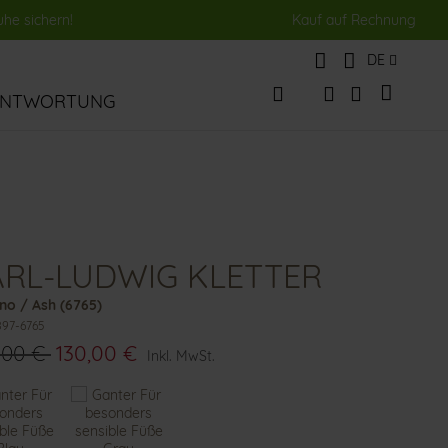
uhe sichern!
Kauf auf Rechnung
Sprache
DE
Mein Wa
ANTWORTUNG
Veränderung
Suche
Suche
RL-LUDWIG KLETTER
no / Ash (6765)
897-6765
,00 €
130,00 €
Inkl. MwSt.
te