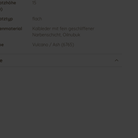
atzhöhe
15
)
atztyp
flach
enmaterial
Kalbleder mit fein geschliffener
Narbenschicht, Oilnubuk
be
Vulcano / Ash (6765)
e