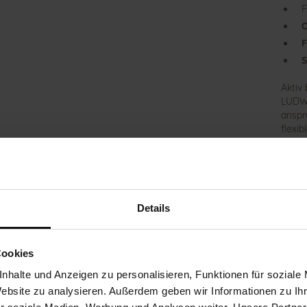
F
O
F
S
Aktiv
LUDWI
anspr
flexi
Ihnen
verei
herau
könne
Entla
Details
mit e
hochw
den K
Rieme
Cookies
Einste
nhalte und Anzeigen zu personalisieren, Funktionen für soziale
sich 
Website zu analysieren. Außerdem geben wir Informationen zu I
Mater
Sohle