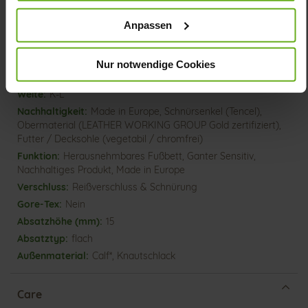
Details
Anpassen
Mehr
dämpfende PU-Sohle
Nur notwendige Cookies
Informationen
Sensitiv
K-L
Made in Europe, Schnürsenkel (Tencel),
Obermaterial (LEATHER WORKING GROUP Gold zertifiziert),
Futter / Decksohle (vegetabil / chromfrei)
Herausnehmbares Fußbett, Ganter Sensitiv,
Nachhaltiges Produkt, Made in Europe
Reißverschluss & Schnürung
Nein
15
flach
Calf*, Knautschlack
Care