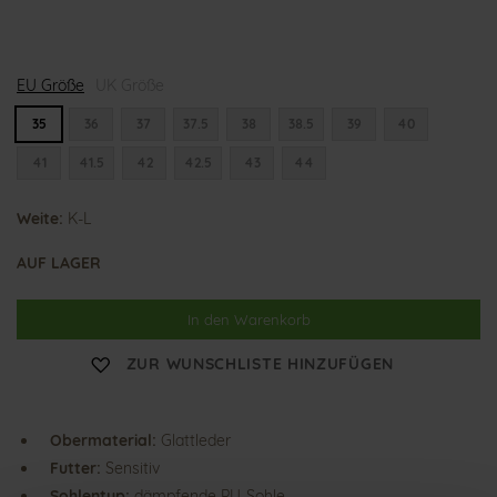
K
EU Größe
a
UK Größe
r
l
35
36
37
37.5
38
38.5
39
40
a
-
41
41.5
42
42.5
43
44
L
u
i
Weite:
s
K-L
e
AUF LAGER
In den Warenkorb
ZUR WUNSCHLISTE HINZUFÜGEN
Obermaterial:
Glattleder
Futter:
Sensitiv
Sohlentyp:
dämpfende PU-Sohle