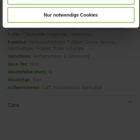
Informationen
Sensitiv
K
Nur notwendige Cookies
Made in Europe, Schnürsenkel (Tencel),
Obermaterial (LEATHER WORKING GROUP Gold zertifiziert),
Futter / Decksohle (vegetabil / chromfrei)
Herausnehmbares Fußbett, Ganter Sensitiv,
Nachhaltiges Produkt, Made in Europe
Reißverschluss & Schnürung
Nein
10
flach
Calf*, Knautschlack, Softnubuk
Care