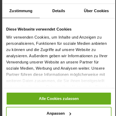
Futter:
Sensitiv
Sohlentyp:
dämpfende EXTRALIGHT Sohle
Zustimmung
Details
Über Cookies
Der Sneaker KELLY vereint durchdachtes Design und hohen
Tragekomfort auf optimale Weise. Aus einem Mix an Glatt-
sowie Nubukleder gefertigt, setzt er mit Details in Knautschlack
Diese Webseite verwendet Cookies
dezente Akzente und unterstreicht Ihre Alltags-Outfits. Die Weite
Wir verwenden Cookies, um Inhalte und Anzeigen zu
K bietet breiteren Füßen ausreichend Platz und sorgt für eine
personalisieren, Funktionen für soziale Medien anbieten
angenehme Passform. Ein praktischer Reißverschluss auf der
zu können und die Zugriffe auf unsere Website zu
Außenseite ermöglicht ein müheloses An- und Ausziehen,
während das Wechselfußbett jederzeit gegen eigene Einlagen
analysieren. Außerdem geben wir Informationen zu Ihrer
getauscht werden kann – ideal für individuell angepassten
Verwendung unserer Website an unsere Partner für
Komfort. Ausgestattet ist der Damenschuh mit unserem
soziale Medien, Werbung und Analysen weiter. Unsere
SENSITIV-Futter, das den Fuß besonders weich bettet und
Partner führen diese Informationen möglicherweise mit
Druckstellen geschickt vermeidet. Der GANTER Damenschuh
weiteren Daten zusammen, die Sie ihnen bereitgestellt
KELLY ist eine hervorragende Ergänzung Ihrer Herbst-/Winter-
Garderobe – und bleibt Ihnen auch darüber hinaus treu.
haben oder die sie im Rahmen Ihrer Nutzung der Dienste
gesammelt haben.
Alle Cookies zulassen
Details
Anpassen
Mehr
dämpfende EXTRALIGHT Sohle