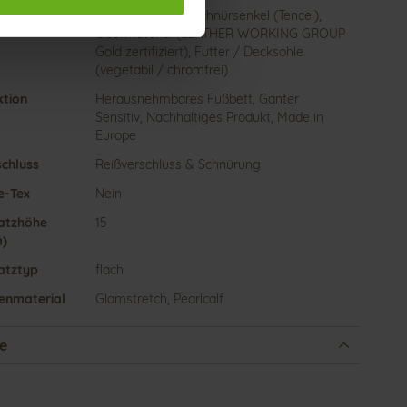
haltigkeit
Made in Europe, Schnürsenkel (Tencel),
Obermaterial (LEATHER WORKING GROUP
Gold zertifiziert), Futter / Decksohle
(vegetabil / chromfrei)
ktion
Herausnehmbares Fußbett, Ganter
Sensitiv, Nachhaltiges Produkt, Made in
Europe
schluss
Reißverschluss & Schnürung
e-Tex
Nein
atzhöhe
15
)
atztyp
flach
enmaterial
Glamstretch, Pearlcalf
e