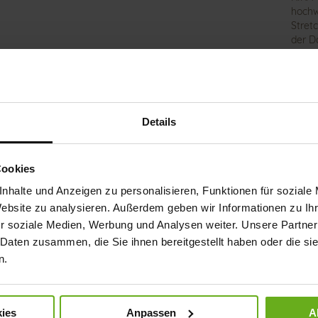
hochw
Stret
der D
akzent
wie d
Trage
morge
gesch
Details
sich 
Hinei
mit d
die E
Cookies
bring
nhalte und Anzeigen zu personalisieren, Funktionen für soziale
Kombi
Website zu analysieren. Außerdem geben wir Informationen zu I
r soziale Medien, Werbung und Analysen weiter. Unsere Partner
Det
 Daten zusammen, die Sie ihnen bereitgestellt haben oder die s
n.
Meh
Soh
Info
Futt
Wei
ies
Anpassen
A