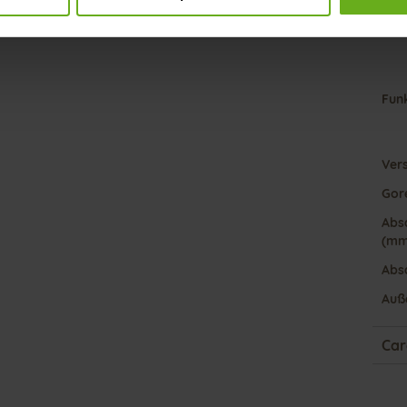
Nach
Fun
Ver
Gor
Abs
(mm
Abs
Auß
Car