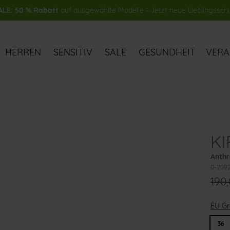
LE: 50 % Rabatt
auf ausgewählte Modelle - Jetzt neue Lieblingssch
HERREN
SENSITIV
SALE
GESUNDHEIT
VER
K
Anthr
0-209
190
EU G
36