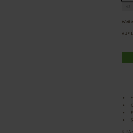
42
Weite
AUF 
F
O
F
S
KIRA 