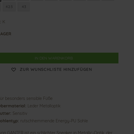
42.5
43
:
K
LAGER
IN DEN WARENKORB
ZUR WUNSCHLISTE HINZUFÜGEN
ür besonders sensible Füße
bermaterial:
Leder Metalloptik
utter:
Sensitiv
ohlentyp:
rutschhemmende Energy-PU Sohle
von GANTER ist ein schlichter Sneaker in Metallic-Optik, der