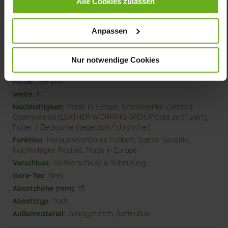
Alle Cookies zulassen
bringt Freude an Bewegung – GANTER ermöglicht diesen in
Kombination mit modernen Akzenten.
Anpassen
Details
Nur notwendige Cookies
Mehr
rutschhemmende Energy-PU Sohle
Informationen
Sensitiv
K
Made in Europe, Schnürsenkel (Tencel),
Obermaterial (LEATHER WORKING GROUP Gold zertifiziert),
Futter / Decksohle (vegetabil / chromfrei)
Herausnehmbares Fußbett, Ganter Sensitiv,
Nachhaltiges Produkt, Made in Europe
Reißverschluss & Schnürung
Nein
15
flach
Glossystretch, Softnubuk