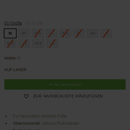
K
K
K
EU Größe
i
UK Größe
i
i
r
r
r
a
a
a
36
37
37.5
38
38.5
39
40
41
41.5
42
42.5
43
Weite:
K
AUF LAGER
In den Warenkorb
ZUR WUNSCHLISTE HINZUFÜGEN
Für besonders sensible Füße
Obermaterial:
Velours/Nubukleder