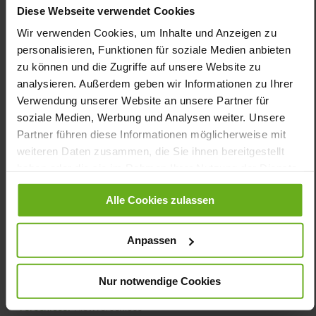
Softnubuk? Die helle Sohle mit den Rillen als dezentem Blickfang
Diese Webseite verwendet Cookies
ist besonders leicht und rutschfest. Als Teil unserer SENSITIV-
Kollektion punktet der Schuh mit dem speziellen Innenfutter, das
Wir verwenden Cookies, um Inhalte und Anzeigen zu
durch die Polsterung besonders angenehm am Fuß liegt. Die
personalisieren, Funktionen für soziale Medien anbieten
Schicht aus Mikrofaservlies verfügt über eine Silberveredelung,
zu können und die Zugriffe auf unsere Website zu
die antibakteriell wirkt und den Klimakomfort positiv beeinflusst.
analysieren. Außerdem geben wir Informationen zu Ihrer
Unser Fazit: KLARA hat das Potenzial zum Lieblingsschuh!
Verwendung unserer Website an unsere Partner für
soziale Medien, Werbung und Analysen weiter. Unsere
Details
Partner führen diese Informationen möglicherweise mit
weiteren Daten zusammen, die Sie ihnen bereitgestellt
Mehr
dämpfende Energy-PU/TPU Sohle,
haben oder die sie im Rahmen Ihrer Nutzung der Dienste
Informationen
rutschhemmend
gesammelt haben.
Sensitiv
Alle Cookies zulassen
K
Made in Europe, Obermaterial (LEATHER
Anpassen
WORKING GROUP Gold zertifiziert), Futter / Decksohle
(vegetabil / chromfrei)
Herausnehmbares Fußbett, Ganter Sensitiv,
Nur notwendige Cookies
Nachhaltiges Produkt, Made in Europe
Klettverschluss