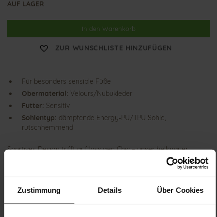
AUF LAGER
In den Warenkorb
ZUR WUNSCHLISTE HINZUFÜGEN
Für besonders sensible Füße
Obermaterial:
Velours/Nubukleder
Futter:
Sensitiv
Sohlentyp:
dämpfende Energy-PU/TPU Sohle,
rutschhemmend
Sportives Design trifft auf lässigen Chic – unser hellgrauer
Ballerina KLARA vereint edle Materialien mit femininen Details,
wie den Einsätzen in leicht schimmerndem Stretch-Material. Die
Weite K gibt dem Fuß viel Platz, dennoch punktet KLARA mit
einer cleanen Silhouette, die den Fuß sanft und vorteilhaft in
Zustimmung
Details
Über Cookies
Szene setzt. Jeans oder Kleid – zu welchem Stück aus Ihrer
Garderobe kombinieren Sie unsere KLARA aus samtigem