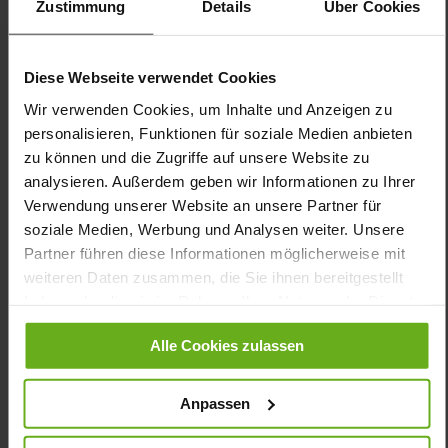
Zustimmung
Details
Über Cookies
Funktion, Passform und Tragekomfort in einem Herrenschuh
vereint. Unseren KURT gibt es in verschiedenen Varianten – sie
Diese Webseite verwendet Cookies
alle sind echte GANTER Klassiker. Aus pflegeleichtem Glattleder
mit einem praktischen Klettverschluss gefertigt, entscheiden Sie
Wir verwenden Cookies, um Inhalte und Anzeigen zu
sich für einen bequemen Allrounder. Weiche Polsterung,
personalisieren, Funktionen für soziale Medien anbieten
antibakterielles Futter mit Silberveredelung und nicht-drückende,
zu können und die Zugriffe auf unsere Website zu
flexible Nahtverbindungen sorgen für bequemes Gehen und ein
analysieren. Außerdem geben wir Informationen zu Ihrer
gutes Fußklima in dem dunkelbraunen Herrenschuh unserer
SENSITIV-Kollektion. Als Komfortschuh in der Weite K findet der
Verwendung unserer Website an unsere Partner für
Fuß problemlos Platz, während die leicht hochgezogene Ferse
soziale Medien, Werbung und Analysen weiter. Unsere
den notwendigen Halt gibt. Das VARIO-Fußbett mit Lunair-Med
Partner führen diese Informationen möglicherweise mit
Polsterung lässt sich durch eigene Einlagen austauschen.
weiteren Daten zusammen, die Sie ihnen bereitgestellt
haben oder die sie im Rahmen Ihrer Nutzung der Dienste
Details
gesammelt haben.
Alle Cookies zulassen
Mehr
dämpfende PU-Sohle
Informationen
Sensitiv
Anpassen
K