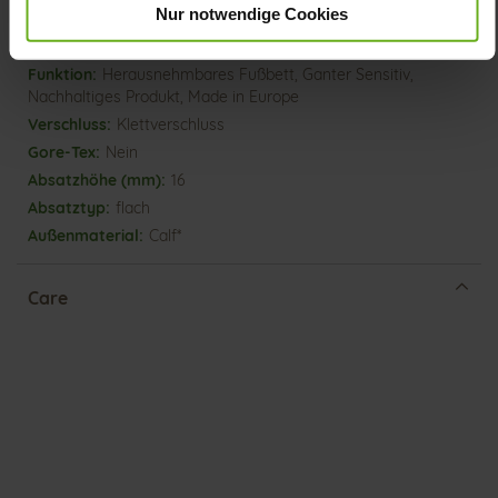
Made in Europe, Obermaterial (LEATHER
Nur notwendige Cookies
WORKING GROUP Gold zertifiziert), Futter / Decksohle
(vegetabil / chromfrei)
Herausnehmbares Fußbett, Ganter Sensitiv,
Nachhaltiges Produkt, Made in Europe
Klettverschluss
Nein
16
flach
Calf*
Care