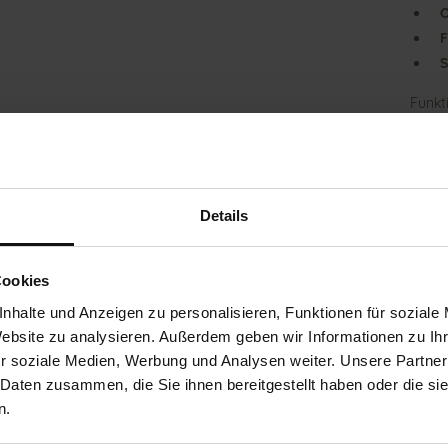
O
F
S
Funkt
verei
sind 
gefer
tagsü
schwa
Details
traum
Futte
Nahtv
Cookies
Fußkl
in de
nhalte und Anzeigen zu personalisieren, Funktionen für soziale
hochg
Website zu analysieren. Außerdem geben wir Informationen zu I
Fußbe
r soziale Medien, Werbung und Analysen weiter. Unsere Partner
austa
unter
 Daten zusammen, die Sie ihnen bereitgestellt haben oder die s
n.
Det