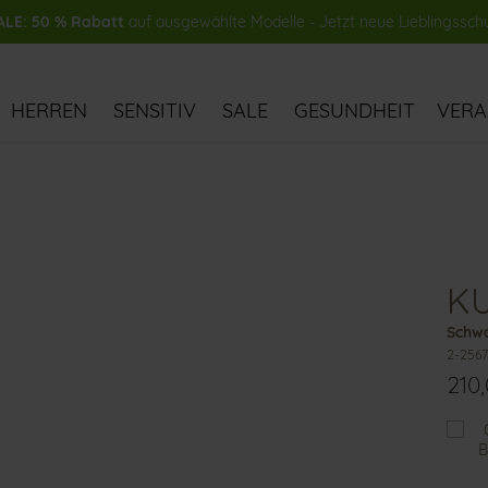
LE: 50 % Rabatt
auf ausgewählte Modelle - Jetzt neue Lieblingssch
HERREN
SENSITIV
SALE
GESUNDHEIT
VER
K
Schwa
2-2567
210
Das
könn
Ihnen