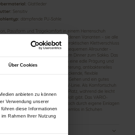
bermaterial:
Glattleder
utter:
Sensitiv
ohlentyp:
dämpfende PU-Sohle
ion, Passform und Tragekomfort in einem Herrenschuh
nt. Unseren KURT gibt es in verschiedenen Varianten – sie alle
echte GANTER Klassiker. Mit einem praktischen Klettverschluss
tigt, entscheiden Sie sich für einen bequemen Allrounder -
ber zu Jeans und Chino, abends beim Dinner zum Sakko. Das
rze Nappaleder zeichnet sich durch eine edle Prägung und
Über Cookies
hafte Weichheit aus. Die softe Polsterung, antibakterielles
r mit Silberveredelung und nicht-drückende, flexible
erbindungen sorgen für bequemes Gehen und ein gutes
ima in dem Kletter unserer SENSITIV-Linie. Als Komfortschuh
r Weite K findet der Fuß problemlos Platz, während die leicht
 Medien anbieten zu können
ezogene Ferse den notwendigen Halt gibt. Das VARIO-
hrer Verwendung unserer
tt mit Lunair-Med Polsterung lässt sich durch eigene Einlagen
 führen diese Informationen
uschen. Den ganzen Tag über problemlos in Schuhen
wegs – KURT macht's möglich!
ie im Rahmen Ihrer Nutzung
ails