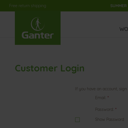
Free return shipping
SUMMER S
Skip
to
Content
WO
Customer Login
If you have an account, sign 
Email
Password
Show Password