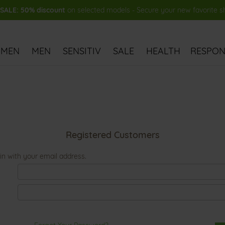
ALE: 50% discount
on selected models - Secure your new favorite 
MEN
MEN
SENSITIV
SALE
HEALTH
RESPONS
Registered Customers
in with your email address.