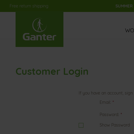
Free return shipping
SUMMER S
Skip
to
Content
WO
Customer Login
If you have an account, sign 
Email
Password
Show Password