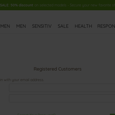
ALE: 50% discount
on selected models - Secure your new favorite 
MEN
MEN
SENSITIV
SALE
HEALTH
RESPONS
Registered Customers
in with your email address.