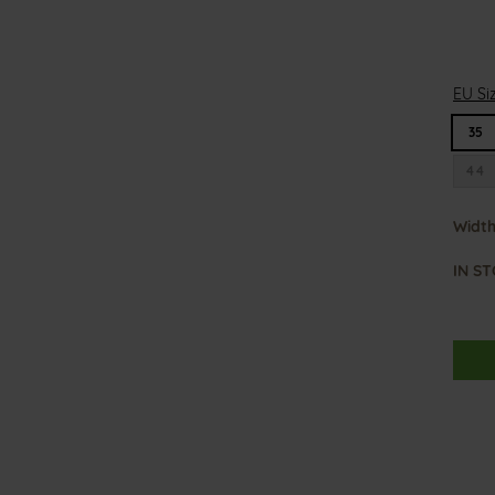
like
G
i
EU Si
n
a
35
44
Width
IN S