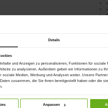
U
L
S
A san
the G
comfo
with t
Details
leathe
blends
resis
Cookies
made o
nhalte und Anzeigen zu personalisieren, Funktionen für soziale
white 
summe
Website zu analysieren. Außerdem geben wir Informationen zu I
r soziale Medien, Werbung und Analysen weiter. Unsere Partner
Det
 Daten zusammen, die Sie ihnen bereitgestellt haben oder die s
n.
Mor
Sol
Info
Lini
ies
Anpassen
A
Wid