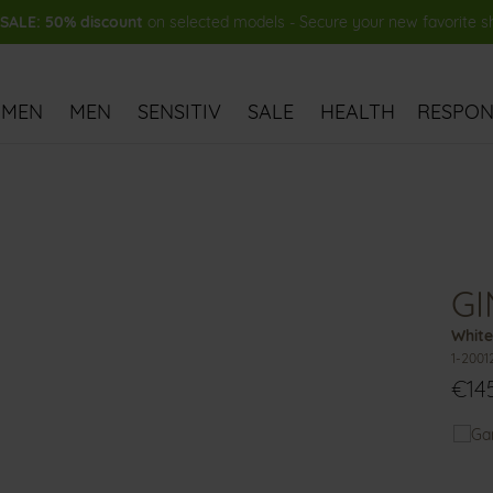
ALE: 50% discount
on selected models - Secure your new favorite 
MEN
MEN
SENSITIV
SALE
HEALTH
RESPONS
GI
White
1-2001
€14
You
might
also