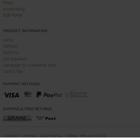
Press
Accessibility
B2B-Portal
PRODUCT INFORMATION
AKTIV
MERINO
SENSITIV
Our Suppliers
Campaign for a Healthier Back
Care & Tips
PAYMENT METHODS
SHIPPING & FREE RETURNS
CONTACT
IMPRINT
B2B PORTAL
TERMS
PRIVACY NOTE