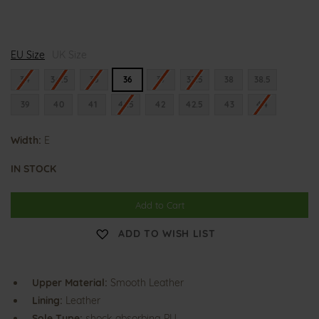
S
EU Size
o
UK Size
n
n
34
34.5
35
36
37
37.5
38
38.5
i
c
39
40
41
41.5
42
42.5
43
44
a
Width:
E
IN STOCK
Add to Cart
ADD TO WISH LIST
Upper Material:
Smooth Leather
Lining:
Leather
Sole Type:
shock-absorbing PU