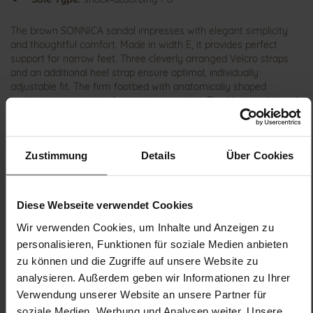
The brown SONNICA sandal impresses with elegant simplicity
and thoughtful comfort. Made in width E, it provides perfect
support for narrow feet. Three cleverly arranged Velcro straps
and an additional heel strap ensure optimal, individually
adjustable fit. The firm footbed with anatomically shaped
contours supports the foot with every step. The black cushioned
sole complements the elegant brown smooth leather and
ensures gentle walking – ideal for warm city days, strolling, or
sightseeing.
Zustimmung
Details
Über Cookies
Details
Diese Webseite verwendet Cookies
More
shock-absorbing PU
Wir verwenden Cookies, um Inhalte und Anzeigen zu
Information
Leather
personalisieren, Funktionen für soziale Medien anbieten
E
zu können und die Zugriffe auf unsere Website zu
Made in Europe, Lining / Insole (vegetable /
analysieren. Außerdem geben wir Informationen zu Ihrer
chrome free)
Verwendung unserer Website an unsere Partner für
Fixed footbed, Made in Europe
soziale Medien, Werbung und Analysen weiter. Unsere