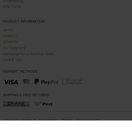
Accessibility
B2B-Portal
PRODUCT INFORMATION
AKTIV
MERINO
SENSITIV
Our Suppliers
Campaign for a Healthier Back
Care & Tips
PAYMENT METHODS
SHIPPING & FREE RETURNS
CONTACT
IMPRINT
B2B PORTAL
TERMS
PRIVACY NOTE
COPYRIGHT ©
2026
GANTER SHOES GMBH