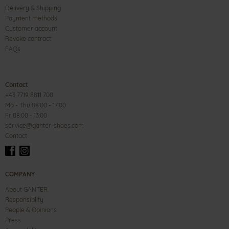
Delivery & Shipping
Payment methods
Customer account
Revoke contract
FAQs
Contact
+43 7719 8811 700
Mo - Thu 08:00 - 17:00
Fr 08:00 - 13:00
service@ganter-shoes.com
Contact
COMPANY
About GANTER
Responsiblity
People & Opinions
Press