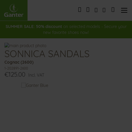
Skip
to
My Cart
Content
SUMMER SALE: 50% discount
on selected models - Secure your
new favorite shoes now!
Skip
SONNICA SANDALS
to
Skip
the
to
Cognac (2600)
end
the
1-202891-2600
of
beginning
€125.00
the
of
Incl. VAT
images
the
You
gallery
images
might
gallery
also
like