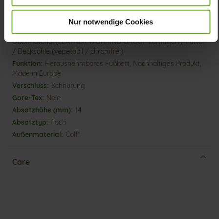
Lederfutter
G
Nur notwendige Cookies
Made in Europe, Schnürsenkel (Tencel),
Obermaterial (LEATHER WORKING GROUP zertifiziert), Futter
/ Decksohle (vegetabil / chromfrei)
Herausnehmbares Fußbett, Nachhaltiges Produkt,
Made in Europe
Schnürung
Nein
14
flach
Calf*
Care