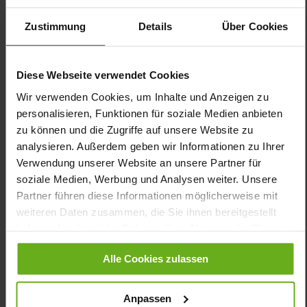
Sohlentyp:
dämpfende Energy-PU/TPU Sohle,
rutschhemmend
Zustimmung
Details
Über Cookies
GERDA setzt auch diesen Sommer ein Style-Statement – schlicht
und dennoch modern im angesagten Retro-Look. Das Äquivalent
zu unserer KLARA in Weite G besticht durch eine schmale
Diese Webseite verwendet Cookies
Passform und eine abgerundete Spitze. Die Variante aus weißem
Wir verwenden Cookies, um Inhalte und Anzeigen zu
Glattleder wird von einem Metallic-Einsatz an der Ferse
personalisieren, Funktionen für soziale Medien anbieten
abgerundet – eine coole Optik zu Plisseeröcken, Jeans und
ausgestellten Hosen. Die GANTER 4-Punkt-Sohle unterstützt den
zu können und die Zugriffe auf unsere Website zu
Fuß bei einem natürlichen Bewegungsablauf – beinahe so als
analysieren. Außerdem geben wir Informationen zu Ihrer
würden Sie barfuß laufen. Das Futter aus nachhaltig
Verwendung unserer Website an unsere Partner für
aufbereitetem Leder umschmeichelt die Haut, ist
soziale Medien, Werbung und Analysen weiter. Unsere
widerstandsfähig und langlebig. Das VARIO-Korkfußbett
Partner führen diese Informationen möglicherweise mit
tauschen Sie im Handumdrehen durch eigene Einlagen. GERDA
unterstützt Sie bei einem aktiven Lifestyle!
weiteren Daten zusammen, die Sie ihnen bereitgestellt
haben oder die sie im Rahmen Ihrer Nutzung der Dienste
gesammelt haben.
Details
Alle Cookies zulassen
Mehr
dämpfende Energy-PU/TPU Sohle,
Anpassen
Informationen
rutschhemmend