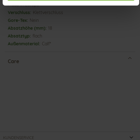
Made in Europe
Klettverschluss
Nein
18
flach
Calf*
Care
KUNDENSERVICE