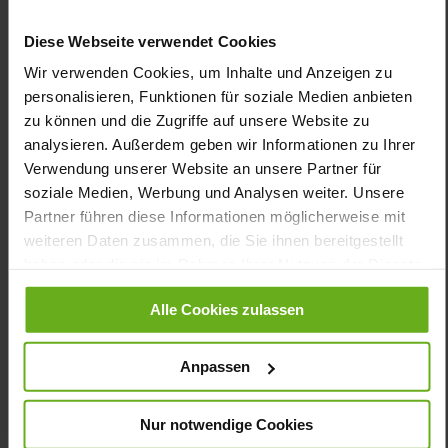
Das Modell GIANNA ist eine zeitgemäße Ergänzung der GANTER
Sandalen-Kollektion. Die markante und dennoch sehr leichte
Diese Webseite verwendet Cookies
Sohle erhält ihre trendige Optik durch den Mix aus Schwarz und
Weiß. Die individuell einstellbaren Klettriemen schmiegen sich
Wir verwenden Cookies, um Inhalte und Anzeigen zu
dank des Lederfutters soft an die Haut – aus der
personalisieren, Funktionen für soziale Medien anbieten
hervorragenden Passform ergibt sich ein erstklassiger
zu können und die Zugriffe auf unsere Website zu
Tragekomfort. Das hochwertige weiße Glattleder der Sandale
analysieren. Außerdem geben wir Informationen zu Ihrer
ergänzt in Kombination mit der raffinierten Kreuz-Optik jede
Verwendung unserer Website an unsere Partner für
Sommergarderobe. GIANNA begleitet Sie in den Urlaub, zum
Grillfest oder zum Bummeln mit der besten Freundin – und ist
soziale Medien, Werbung und Analysen weiter. Unsere
dabei so bequem, dass Sie sich wie barfuß fühlen.
Partner führen diese Informationen möglicherweise mit
weiteren Daten zusammen, die Sie ihnen bereitgestellt
haben oder die sie im Rahmen Ihrer Nutzung der Dienste
Details
gesammelt haben.
Alle Cookies zulassen
Mehr
dämpfende PU-Sohle
Informationen
Lederfutter
Anpassen
G
Made in Europe, Futter / Decksohle
(vegetabil / chromfrei)
Nur notwendige Cookies
Herausnehmbares Fußbett, Nachhaltiges Produkt,