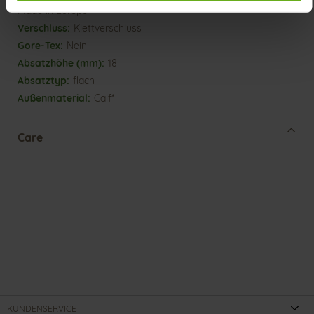
Made in Europe
Klettverschluss
Nein
18
flach
Calf*
Care
KUNDENSERVICE