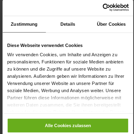
individuellen Passform ein. Die PU-Sohle punktet nicht nur mit
dem geringen Gewicht, sondern absorbiert auch
Erschütterungen und Stöße. Selbstverständlich können Sie auch
bei KARLA-LUISE das GANTER-Wechselfußbett gegen Ihre
orthopädischen Einlagen tauschen. Das ist natürliches Gehen,
Zustimmung
Details
Über Cookies
das einfach Freude macht!
Diese Webseite verwendet Cookies
Details
Wir verwenden Cookies, um Inhalte und Anzeigen zu
personalisieren, Funktionen für soziale Medien anbieten
Mehr
dämpfende PU-Sohle
Informationen
zu können und die Zugriffe auf unsere Website zu
Sensitiv
analysieren. Außerdem geben wir Informationen zu Ihrer
K
Verwendung unserer Website an unsere Partner für
Ganter Sensitiv, Herausnehmbare Sohle
soziale Medien, Werbung und Analysen weiter. Unsere
Reißverschluss & Schnürung
Partner führen diese Informationen möglicherweise mit
Nein
weiteren Daten zusammen, die Sie ihnen bereitgestellt
15
haben oder die sie im Rahmen Ihrer Nutzung der Dienste
flach
gesammelt haben.
Knautschlack, Softnubuk
Alle Cookies zulassen
Ocean (3000)