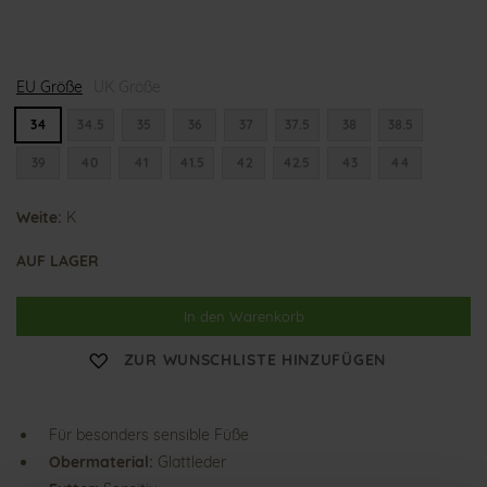
K
K
EU Größe
l
UK Größe
l
a
a
r
r
34
34.5
35
36
37
37.5
38
38.5
a
a
39
40
41
41.5
42
42.5
43
44
Weite:
K
AUF LAGER
In den Warenkorb
ZUR WUNSCHLISTE HINZUFÜGEN
Für besonders sensible Füße
Obermaterial:
Glattleder