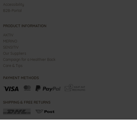
Accessibility
B2B-Portal
PRODUCT INFORMATION
AKTIV
MERINO
SENSITIV
Our Suppliers
Campaign for a Healthier Back
Care & Tips
PAYMENT METHODS
SHIPPING & FREE RETURNS
CONTACT
IMPRINT
B2B PORTAL
TERMS
PRIVACY NOTE
COPYRIGHT ©
2026
GANTER SHOES GMBH