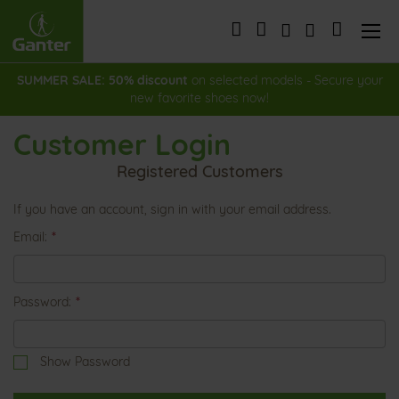
Skip
to
My Cart
Content
SUMMER SALE: 50% discount
on selected models - Secure your
new favorite shoes now!
Customer Login
Registered Customers
If you have an account, sign in with your email address.
Email
Password
Show Password