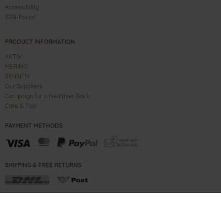
Accessibility
B2B-Portal
PRODUCT INFORMATION
AKTIV
MERINO
SENSITIV
Our Suppliers
Campaign for a Healthier Back
Care & Tips
PAYMENT METHODS
SHIPPING & FREE RETURNS
CONTACT
IMPRINT
B2B PORTAL
TERMS
PRIVACY NOTE
COPYRIGHT ©
2026
GANTER SHOES GMBH