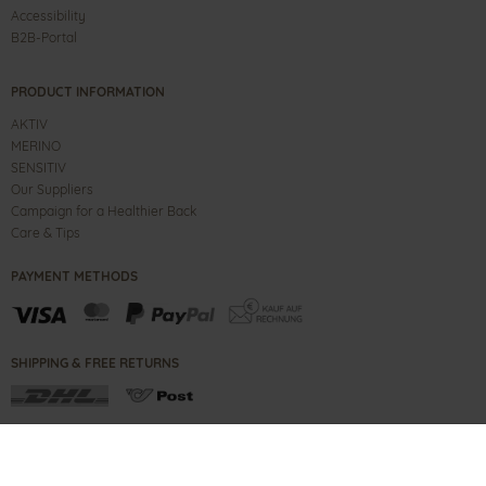
Accessibility
B2B-Portal
PRODUCT INFORMATION
AKTIV
MERINO
SENSITIV
Our Suppliers
Campaign for a Healthier Back
Care & Tips
PAYMENT METHODS
SHIPPING & FREE RETURNS
CONTACT
IMPRINT
B2B PORTAL
TERMS
PRIVACY NOTE
COPYRIGHT ©
2026
GANTER SHOES GMBH