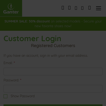
Skip
to
My Cart
Content
SUMMER SALE: 50% discount
on selected models - Secure your
new favorite shoes now!
Customer Login
Registered Customers
If you have an account, sign in with your email address.
Email
Password
Show Password