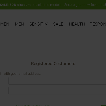
ALE: 50% discount
on selected models - Secure your new favorite 
MEN
MEN
SENSITIV
SALE
HEALTH
RESPONS
Registered Customers
in with your email address.