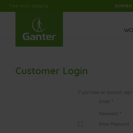
Free return shipping
SUMMER S
Skip
to
Content
WO
Customer Login
If you have an account, sign 
Email
Password
Show Password