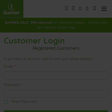
Skip
to
My Cart
Content
SUMMER SALE: 50% discount
on selected models - Secure your
new favorite shoes now!
Customer Login
Registered Customers
If you have an account, sign in with your email address.
Email
Password
Show Password