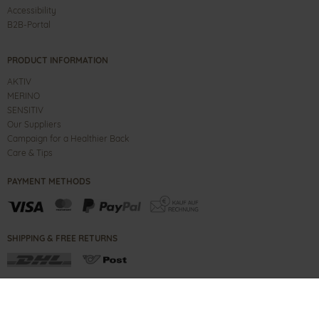
Accessibility
B2B-Portal
PRODUCT INFORMATION
AKTIV
MERINO
SENSITIV
Our Suppliers
Campaign for a Healthier Back
Care & Tips
PAYMENT METHODS
SHIPPING & FREE RETURNS
CONTACT
IMPRINT
B2B PORTAL
TERMS
PRIVACY NOTE
COPYRIGHT ©
2026
GANTER SHOES GMBH