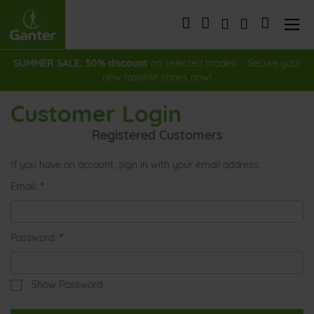
Skip
to
My Cart
Content
SUMMER SALE: 50% discount
on selected models - Secure your
new favorite shoes now!
Customer Login
Registered Customers
If you have an account, sign in with your email address.
Email
Password
Show Password