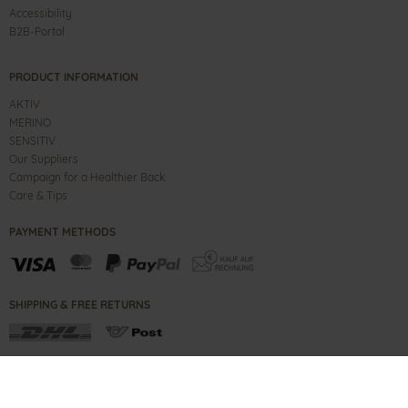
Accessibility
B2B-Portal
PRODUCT INFORMATION
AKTIV
MERINO
SENSITIV
Our Suppliers
Campaign for a Healthier Back
Care & Tips
PAYMENT METHODS
SHIPPING & FREE RETURNS
CONTACT
IMPRINT
B2B PORTAL
TERMS
PRIVACY NOTE
COPYRIGHT ©
2026
GANTER SHOES GMBH