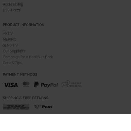
Accessibility
B2B-Portal
PRODUCT INFORMATION
AKTIV
MERINO
SENSITIV
Our Suppliers
Campaign for a Healthier Back
Care & Tips
PAYMENT METHODS
SHIPPING & FREE RETURNS
CONTACT
IMPRINT
B2B PORTAL
TERMS
PRIVACY NOTE
COPYRIGHT ©
2026
GANTER SHOES GMBH