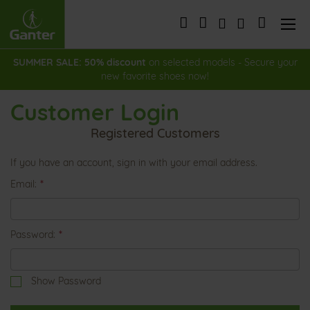
Skip
to
My Cart
Content
SUMMER SALE: 50% discount
on selected models - Secure your
new favorite shoes now!
Customer Login
Registered Customers
If you have an account, sign in with your email address.
Email
Password
Show Password