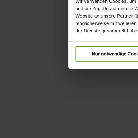
Wir verwenden Cookies, um I
und die Zugriffe auf unsere 
Website an unsere Partner fü
möglicherweise mit weiteren
der Dienste gesammelt habe
Nur notwendige Cook
Skip
to
the
beginning
of
the