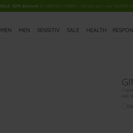
ALE: 50% discount
on selected models - Secure your new favorite 
MEN
MEN
SENSITIV
SALE
HEALTH
RESPONS
GI
7-2001
Incl. 
You
might
also
like