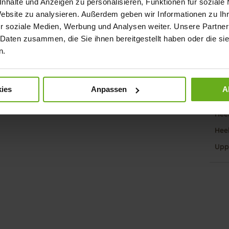
nhalte und Anzeigen zu personalisieren, Funktionen für soziale
Website zu analysieren. Außerdem geben wir Informationen zu I
Mor
Sol
Info
r soziale Medien, Werbung und Analysen weiter. Unsere Partner
Lini
 Daten zusammen, die Sie ihnen bereitgestellt haben oder die s
Wid
n.
Fun
Clo
ies
Anpassen
A
Gor
Hee
Hee
Upp