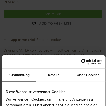
IN STOCK
Add to Cart
ADD TO WISH LIST
Upper Material:
Smooth Leather
Original GANTER cork footbed with soft cushioning. A removable
footbed – suitable for all GREG models in group 2672.
Details
Zustimmung
Details
Über Cookies
More
G
Information
leather footbed
Diese Webseite verwendet Cookies
Wir verwenden Cookies, um Inhalte und Anzeigen zu
personalisieren, Funktionen für soziale Medien anbieten