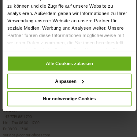
zu können und die Zugriffe auf unsere Website zu
analysieren. Außerdem geben wir Informationen zu Ihrer
Verwendung unserer Website an unsere Partner für
soziale Medien, Werbung und Analysen weiter. Unsere
Partner führen diese Informationen möglicherweise mit
weiteren Daten zusammen, die Sie ihnen bereitgestellt
CUSTOMER SERVICE
haben oder die sie im Rahmen Ihrer Nutzung der Dienste
gesammelt haben.
Size & Width
Alle Cookies zulassen
Delivery & Shipping
Payment methods
Customer account
Anpassen
Revoke contract
FAQs
Nur notwendige Cookies
Contact
+43 7719 8811 700
Mo - Thu 08:00 - 17:00
Fr 08:00 - 13:00
service@ganter-shoes.com