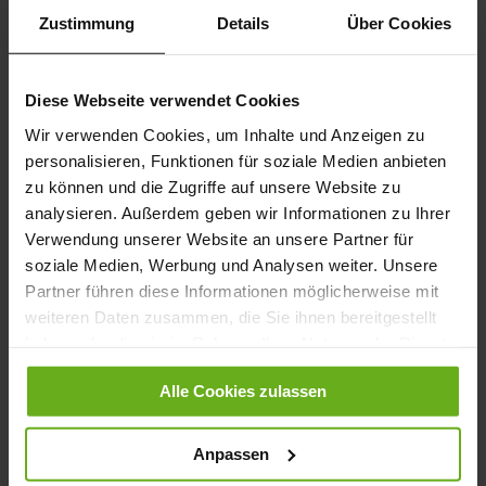
Zustimmung
Details
Über Cookies
How can I redeem promotional and gift
Diese Webseite verwendet Cookies
vouchers?
Wir verwenden Cookies, um Inhalte und Anzeigen zu
To redeem a voucher in the webshop, enter the voucher code
personalisieren, Funktionen für soziale Medien anbieten
in the corresponding field in the shopping basket.
zu können und die Zugriffe auf unsere Website zu
analysieren. Außerdem geben wir Informationen zu Ihrer
Verwendung unserer Website an unsere Partner für
soziale Medien, Werbung und Analysen weiter. Unsere
If you have not found the answer to your question, our customer
Partner führen diese Informationen möglicherweise mit
service team will be happy to help.
weiteren Daten zusammen, die Sie ihnen bereitgestellt
Contact form
haben oder die sie im Rahmen Ihrer Nutzung der Dienste
gesammelt haben.
Alle Cookies zulassen
Anpassen