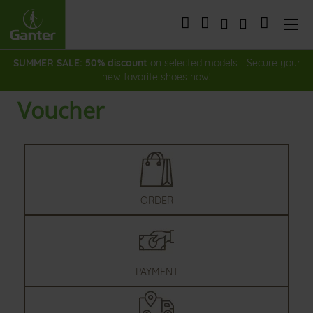
Skip
to
My Cart
Content
SUMMER SALE: 50% discount
on selected models - Secure your
new favorite shoes now!
Voucher
ORDER
PAYMENT