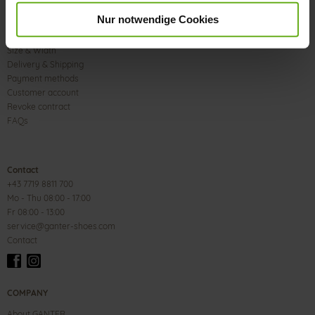
Nur notwendige Cookies
CUSTOMER SERVICE
Size & Width
Delivery & Shipping
Payment methods
Customer account
Revoke contract
FAQs
Contact
+43 7719 8811 700
Mo - Thu 08:00 - 17:00
Fr 08:00 - 13:00
service@ganter-shoes.com
Contact
COMPANY
About GANTER