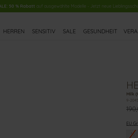
LE: 50 % Rabatt
auf ausgewählte Modelle - Jetzt neue Lieblingssch
HERREN
SENSITIV
SALE
GESUNDHEIT
VER
HE
Milk 
9-204
190
EU G
35