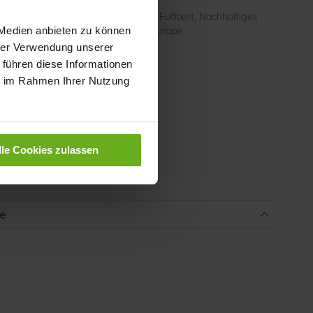
ktion
Herausnehmbares Fußbett, Nachhaltiges
 Medien anbieten zu können
Produkt, Made in Europe
hrer Verwendung unserer
schluss
Klettverschluss
 führen diese Informationen
e-Tex
Nein
ie im Rahmen Ihrer Nutzung
atzhöhe
15
)
atztyp
flach
lle Cookies zulassen
enmaterial
Calf*
be
Milk (0600)
e