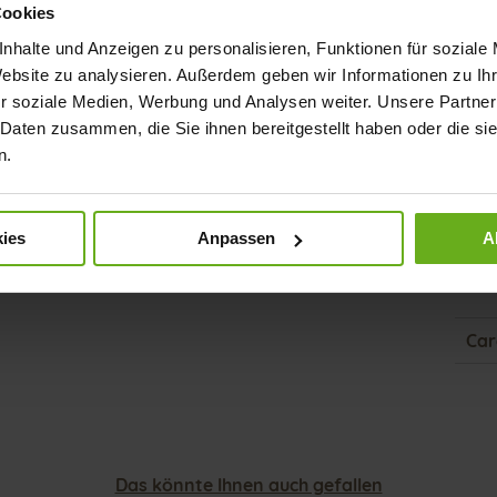
Cookies
Fun
nhalte und Anzeigen zu personalisieren, Funktionen für soziale
Website zu analysieren. Außerdem geben wir Informationen zu I
Ver
r soziale Medien, Werbung und Analysen weiter. Unsere Partner
Gor
 Daten zusammen, die Sie ihnen bereitgestellt haben oder die s
n.
Abs
(mm
Abs
ies
Anpassen
A
Auß
Far
Car
Das könnte Ihnen auch gefallen