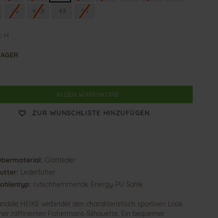
42
42.5
43
44
:
H
LAGER
IN DEN WARENKORB
ZUR WUNSCHLISTE HINZUFÜGEN
bermaterial:
Glattleder
utter:
Lederfutter
ohlentyp:
rutschhemmende Energy-PU Sohle
andale HEIKE verbindet den charakteristisch sportiven Look
iner raffinierten Fishermans-Silhouette. Ein bequemer