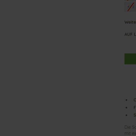
41.5
Weite
AUF 
O
F
S
Die S
mit e