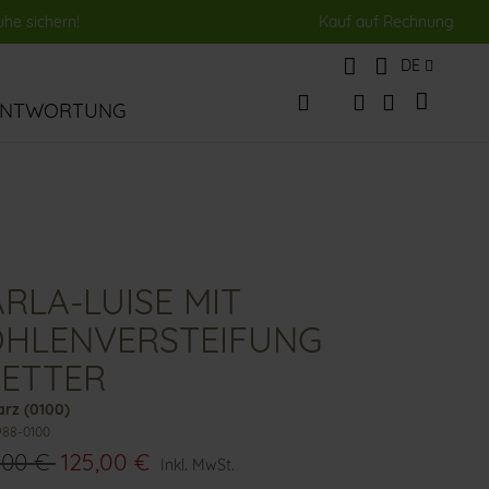
uhe sichern!
Kauf auf Rechnung
Sprache
DE
Mein Wa
ANTWORTUNG
Veränderung
Suche
Suche
RLA-LUISE MIT
OHLENVERSTEIFUNG
LETTER
rz (0100)
988-0100
,00 €
125,00 €
Inkl. MwSt.