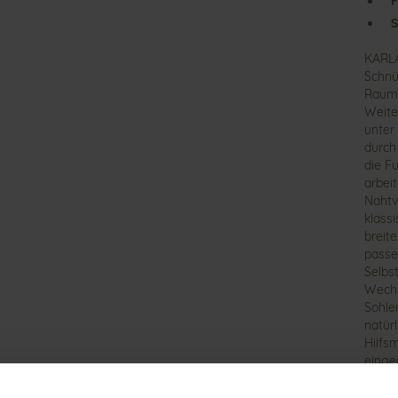
F
S
KARLA
Schnü
Raum 
Weite
unter
durch
die F
arbei
Nahtv
klass
breit
passen
Selbs
Wechs
Sohle
natür
Hilfs
einge