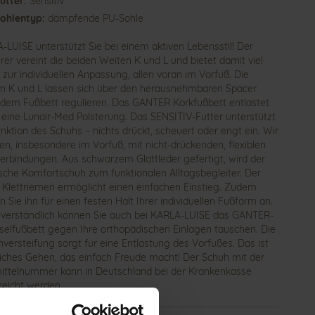
utter:
Sensitiv
ohlentyp:
dämpfende PU-Sohle
-LUISE unterstützt Sie bei einem aktiven Lebensstil! Der
rer vereint die beiden Weiten K und L und bietet damit viel
zur individuellen Anpassung, allen voran im Vorfuß. Die
n K und L lassen sich über den herausnehmbaren Spacer
 dem Fußbett regulieren. Das GANTER Korkfußbett entlastet
 eine Lunair-Med Polsterung. Das SENSITIV-Futter unterstützt
unktion des Schuhs – nichts drückt, scheuert oder engt ein. Wir
ten, insbesondere im Vorfuß, mit nicht-drückenden, flexiblen
erbindungen. Aus schwarzem Glattleder gefertigt, wird der
ische Komfortschuh zum funktionalen Alltagsbegleiter. Der
e Klettriemen ermöglicht einen einfachen Einstieg. Zudem
 Sie ihn für einen festen Halt Ihrer individuellen Fußform an.
tverständlich können Sie auch bei KARLA-LUISE das GANTER-
elfußbett gegen Ihre orthopädischen Einlagen tauschen. Die
nversteifung sorgt für eine Entlastung des Vorfußes. Das ist
liches Gehen, das einfach Freude macht! Der Schuh mit der
mittelnummer kann in Deutschland bei der Krankenkasse
reicht werden.