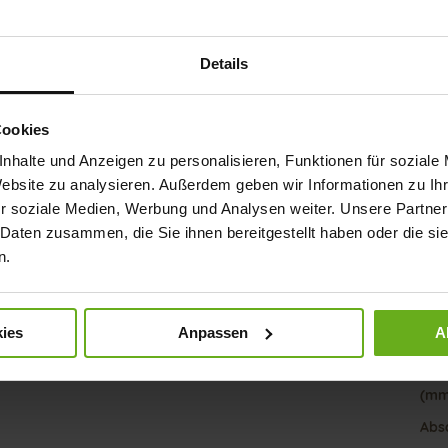
Det
Meh
Soh
Details
Info
Futt
Wei
Cookies
Nach
nhalte und Anzeigen zu personalisieren, Funktionen für soziale
Website zu analysieren. Außerdem geben wir Informationen zu I
r soziale Medien, Werbung und Analysen weiter. Unsere Partner
Fun
 Daten zusammen, die Sie ihnen bereitgestellt haben oder die s
n.
Ver
ies
Anpassen
A
Gor
Abs
(mm
Abs