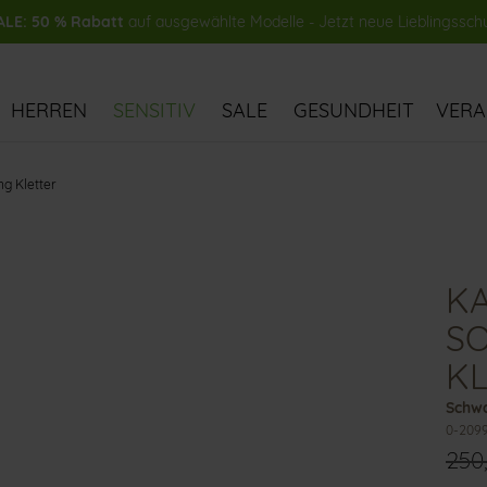
LE: 50 % Rabatt
auf ausgewählte Modelle - Jetzt neue Lieblingssch
HERREN
SENSITIV
SALE
GESUNDHEIT
VER
ng Kletter
KA
S
K
Schwa
0-209
250