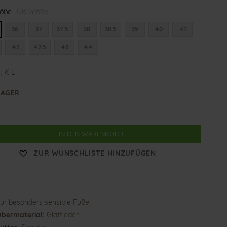
röße
UK Größe
36
37
37.5
38
38.5
39
40
41
42
42.5
43
44
:
K-L
LAGER
IN DEN WARENKORB
ZUR WUNSCHLISTE HINZUFÜGEN
ür besonders sensible Füße
bermaterial:
Glattleder