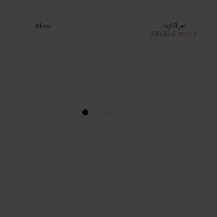
Klara
Highflyer
190,00 €
95,00 €