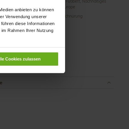
ktion
Herausnehmbares Fußbett, Nachhaltiges
Produkt, Made in Europe
 Medien anbieten zu können
schluss
Reißverschluss & Schnürung
hrer Verwendung unserer
 führen diese Informationen
e-Tex
Nein
ie im Rahmen Ihrer Nutzung
atzhöhe
14
)
atztyp
flach
enmaterial
Calf*
lle Cookies zulassen
be
Schwarz (0100)
e