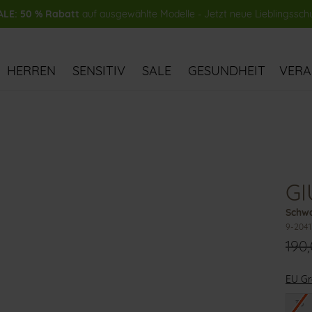
LE: 50 % Rabatt
auf ausgewählte Modelle - Jetzt neue Lieblingssch
HERREN
SENSITIV
SALE
GESUNDHEIT
VER
GI
Schwa
9-2041
190
EU G
36