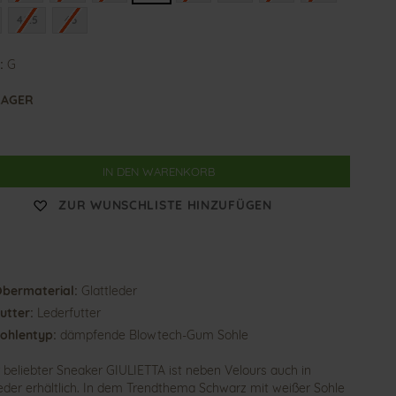
42.5
43
:
G
LAGER
IN DEN WARENKORB
ZUR WUNSCHLISTE HINZUFÜGEN
bermaterial:
Glattleder
utter:
Lederfutter
ohlentyp:
dämpfende Blowtech-Gum Sohle
 beliebter Sneaker GIULIETTA ist neben Velours auch in
leder erhältlich. In dem Trendthema Schwarz mit weißer Sohle