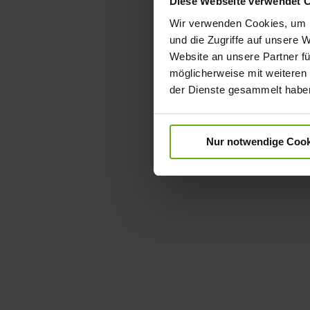
Diese Webseite verwendet 
Wir verwenden Cookies, um I
und die Zugriffe auf unsere 
Website an unsere Partner fü
möglicherweise mit weiteren
der Dienste gesammelt habe
Nur notwendige Cook
Zum
Anfang
der
Bildergalerie
springen