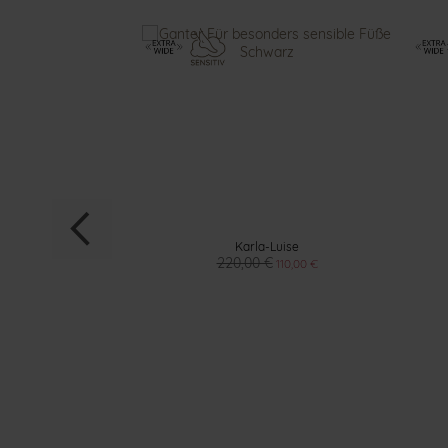
la
Karla-Luise
€
220,00 €
95,00 €
110,00 €