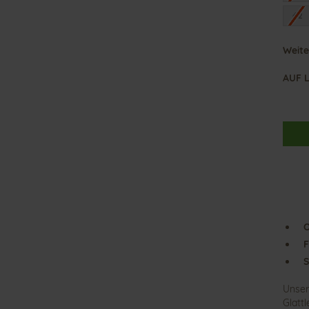
42
Weite
AUF 
O
F
S
Unser
Glatt